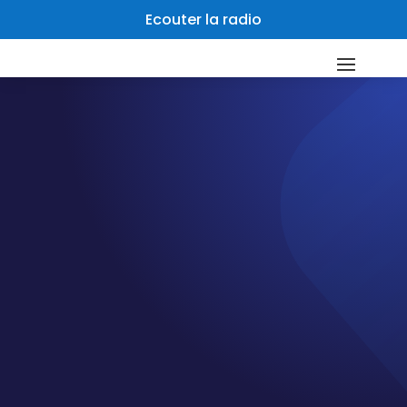
Ecouter la radio
LA RADIO
99BioFm
99BioFm est une radio musicale et généraliste pour
celles et ceux qui aiment la musique.