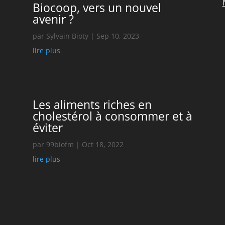
Biocoop, vers un nouvel
avenir ?
par
Sylvain Bioty
|
Sep 10, 2023
lire plus
Les aliments riches en
cholestérol à consommer et à
éviter
par
99biofm
|
Oct 18, 2022
lire plus