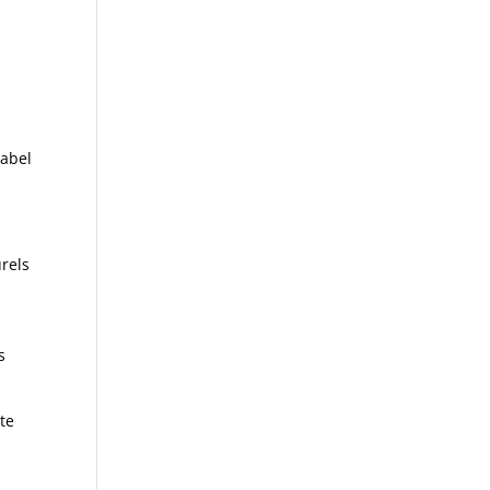
label
urels
s
te